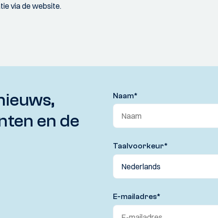
ie via de website.
nieuws,
Naam
*
nten en de
Taalvoorkeur
*
E-mailadres
*