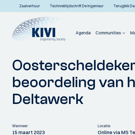
Zaalverhuur
Techniektijdschrift De Ingenieur
Terugblik Da
Agenda
Communities
Ma
Home
Communities
Vakafdelingen
Waterbouwkunde
Activiteiten
Oost
Oosterscheldeker
Terug naar overzicht
beoordeling van h
Deltawerk
Wanneer:
Locatie:
15 maart 2023
Online via MS 