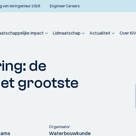
g van de Ingenieur 2026
Engineer Careers
atschappelijke impact
Lidmaatschap
Actualiteit
Over KIV
erscheldekering: de beoordeling van het grootste Deltawerk
ing: de
et grootste
Organisator:
Teams
Waterbouwkunde