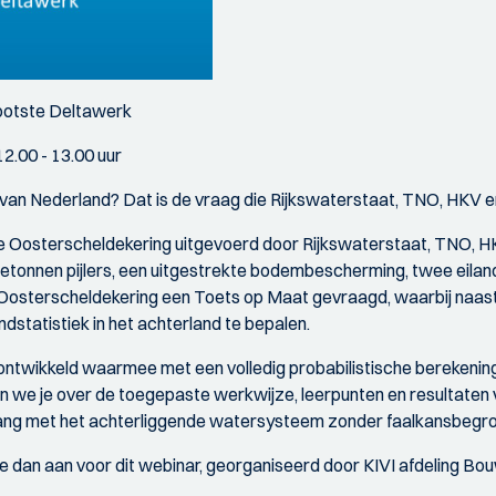
rootste Deltawerk
12.00 - 13.00 uur
 van Nederland? Dat is de vraag die Rijkswaterstaat, TNO, HKV e
de Oosterscheldekering uitgevoerd door Rijkswaterstaat, TNO, HKV
etonnen pijlers, een uitgestrekte bodembescherming, twee eila
e Oosterscheldekering een Toets op Maat gevraagd, waarbij naas
statistiek in het achterland te bepalen.
ntwikkeld waarmee met een volledig probabilistische berekening
en we je over de toegepaste werkwijze, leerpunten en resultaten
g met het achterliggende watersysteem zonder faalkansbegrot
e dan aan voor dit webinar, georganiseerd door KIVI afdeling B