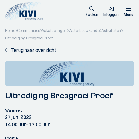
Zoeken
Inloggen
Menu
Home
Communities
Vakafdelingen
Waterbouwkunde
Activiteiten
Uitnodiging Bresgroei Proef
Terug naar overzicht
Uitnodiging Bresgroei Proef
Wanneer:
27 juni 2022
14:00 uur
- 17:00 uur
Locatie: