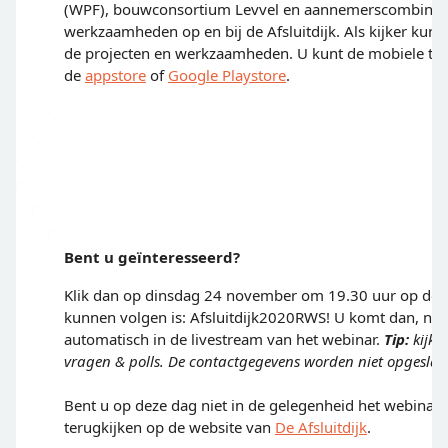
(WPF), bouwconsortium Levvel en aannemerscombinatie
werkzaamheden op en bij de Afsluitdijk. Als kijker kunt
de projecten en werkzaamheden. U kunt de mobiele te
de
appstore
of
Google Playstore
.
Bent u geïnteresseerd?
Klik dan op dinsdag 24 november om 19.30 uur op de
kunnen volgen is: Afsluitdijk2020RWS! U komt dan, na 
automatisch in de livestream van het webinar.
Tip:
kijk 
vragen & polls. De contactgegevens worden niet opgeslag
Bent u op deze dag niet in de gelegenheid het webinar 
terugkijken op de website van
De Afsluitdijk
.