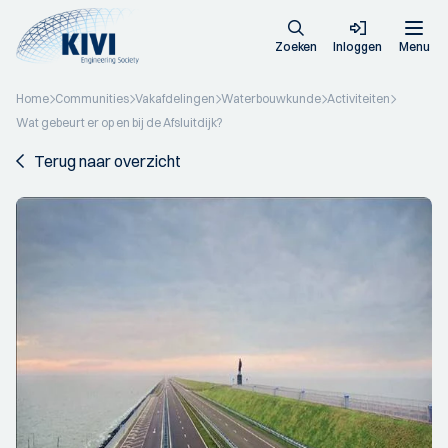
Zoeken
Inloggen
Menu
Home
Communities
Vakafdelingen
Waterbouwkunde
Activiteiten
Wat gebeurt er op en bij de Afsluitdijk?
Terug naar overzicht