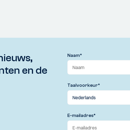
nieuws,
Naam
*
nten en de
Taalvoorkeur
*
E-mailadres
*