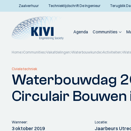
Zaalverhuur
Techniektijdschrift De Ingenieur
Terugblik Da
Agenda
Communities
Ma
Home
Communities
Vakafdelingen
Waterbouwkunde
Activiteiten
Wate
Terug naar overzicht
Civiele techniek
Waterbouwdag 20
Circulair Bouwen 
Wanneer:
Locatie:
3 oktober 2019
Jaarbeurs Utrec