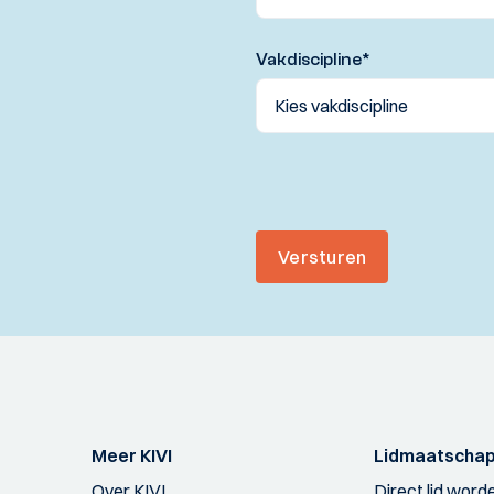
Vakdiscipline
*
Versturen
Meer KIVI
Lidmaatscha
Over KIVI
Direct lid word