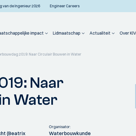
g van de Ingenieur 2026
Engineer Careers
atschappelijke impact
Lidmaatschap
Actualiteit
Over KIV
rbouwdag 2019: Naar Circulair Bouwen in Water
19: Naar
in Water
Organisator:
ht (Beatrix
Waterbouwkunde