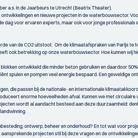
 a.s. in de Jaarbeurs te Utrecht (Beatrix Theater).
te ontwikkelingen en nieuwe projecten in de waterbouwsector. V
de dag voor ervaren experts, maar ook voor jonge professionals 
rde van de CO2 uitstoot. Om de klimaatafspraken van Parijs te 
eft ook betrekking op onze waterbouwsector. Hoe kunnen wij hi
euwe blokken ontwikkeld die minder beton gebruiken en daardoor 5
iënt spuien en pompen veel energie bespaard. Een geweldige ont
ngen, die passen bij de nationale- en internationale klimaatakkoo
duceert enorme hoeveelheden afval. Kunnen we met circulaire 
rojecten wordt al aandacht besteed aan deze duurzaamheid: denk
landwinning.
esteding, ontwerp, beheer en onderhoud? En tot wat voor projec
nsprekende projecten stil bij deze vragen en de ontwikkelingen