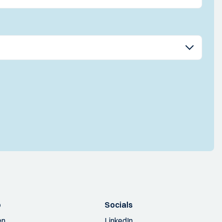
p
Socials
en
LinkedIn