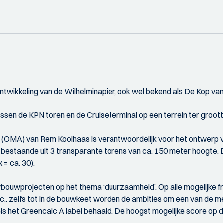
wikkeling van de Wilhelminapier, ook wel bekend als De Kop van 
en de KPN toren en de Cruiseterminal op een terrein ter grootte 
 (OMA) van Rem Koolhaas is verantwoordelijk voor het ontwerp v
bestaande uit 3 transparante torens van ca. 150 meter hoogte. De
= ca. 30).
uwprojecten op het thema ‘duurzaamheid’. Op alle mogelijke front
 etc.. zelfs tot in de bouwkeet worden de ambities om een van de
ls het Greencalc A label behaald. De hoogst mogelijke score o