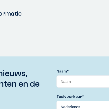
ormatie
nieuws,
Naam
*
nten en de
Taalvoorkeur
*