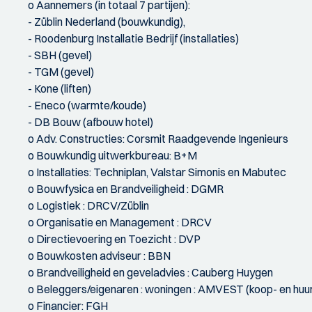
o Aannemers (in totaal 7 partijen):
- Züblin Nederland (bouwkundig),
- Roodenburg Installatie Bedrijf (installaties)
- SBH (gevel)
- TGM (gevel)
- Kone (liften)
- Eneco (warmte/koude)
- DB Bouw (afbouw hotel)
o Adv. Constructies: Corsmit Raadgevende Ingenieurs
o Bouwkundig uitwerkbureau: B+M
o Installaties: Techniplan, Valstar Simonis en Mabutec
o Bouwfysica en Brandveiligheid : DGMR
o Logistiek : DRCV/Züblin
o Organisatie en Management : DRCV
o Directievoering en Toezicht : DVP
o Bouwkosten adviseur : BBN
o Brandveiligheid en geveladvies : Cauberg Huygen
o Beleggers/eigenaren : woningen : AMVEST (koop- en huur)
o Financier: FGH