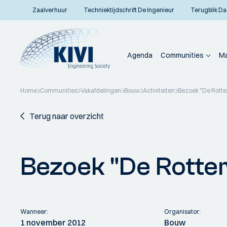
Zaalverhuur
Techniektijdschrift De Ingenieur
Terugblik Da
Agenda
Communities
Ma
Home
Communities
Vakafdelingen
Bouw
Activiteiten
Bezoek "De Rott
Terug naar overzicht
Bezoek "De Rotte
Wanneer:
Organisator:
1 november 2012
Bouw