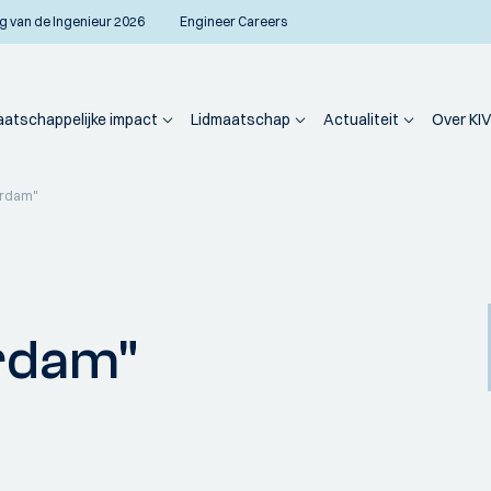
g van de Ingenieur 2026
Engineer Careers
atschappelijke impact
Lidmaatschap
Actualiteit
Over KIV
erdam"
rdam"