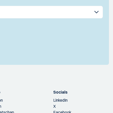
p
Socials
en
LinkedIn
n
X
aatschap
Facebook