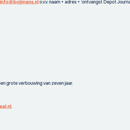
info@boijmans.nl
o.v.v. naam + adres + ‘ontvangst Depot Journaa
een grote verbouwing van zeven jaar.
al.n
l
.