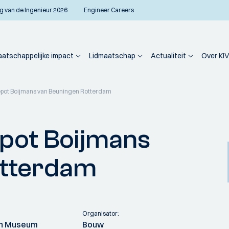
g van de Ingenieur 2026
Engineer Careers
atschappelijke impact
Lidmaatschap
Actualiteit
Over KIV
pot Boijmans van Beuningen Rotterdam
pot Boijmans
otterdam
Organisator:
ch Museum
Bouw