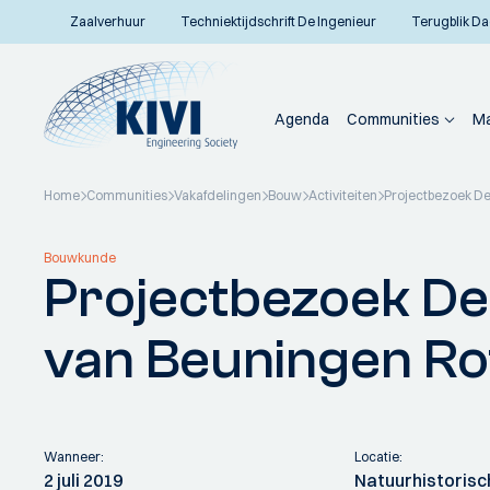
Zaalverhuur
Techniektijdschrift De Ingenieur
Terugblik Da
Agenda
Communities
Ma
Home
Communities
Vakafdelingen
Bouw
Activiteiten
Projectbezoek De
Terug naar overzicht
Bouwkunde
Projectbezoek De
van Beuningen R
Wanneer:
Locatie:
2 juli 2019
Natuurhistoris