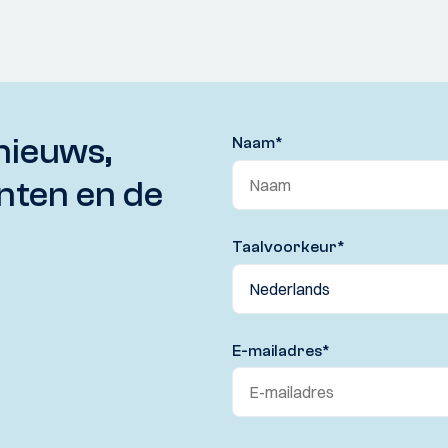
nieuws,
Naam
*
nten en de
Taalvoorkeur
*
E-mailadres
*