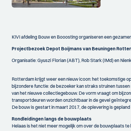
KIVI afdeling Bouw en Booosting organiseren een gezamenl
Projectbezoek Depot Boijmans van Beuningen Rott
Organisatie: Gyuszi Florian (ABT), Rob Stark (IMd) en Nienk
Rotterdam krijgt weer een nieuw icoon: het toekomstige
bijzondere functie: de bezoeker kan straks struinen tussen
van het nieuwe collectiegebouw. De vorm vraagt om bijzo
transportdeuren worden onzichtbaar in de gevel geïntegree
De bouw is gestart in maart 2017, de oplevering is gepland 
Rondleidingen langs de bouwplaats
Helaas is het niet meer mogelijk om over de bouwplaats te l