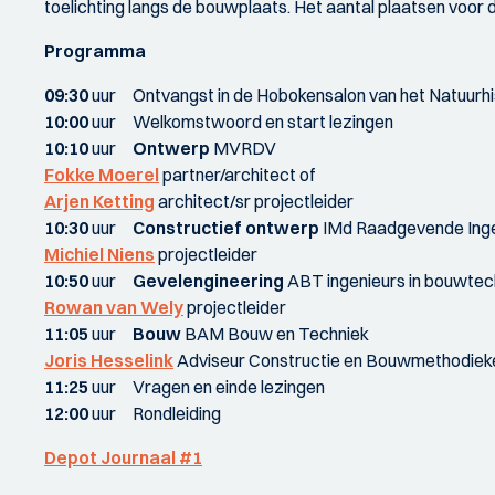
toelichting langs de bouwplaats. Het aantal plaatsen voor d
Programma
09:30
uur Ontvangst in de Hobokensalon van het Natuurh
10:00
uur Welkomstwoord en start lezingen
10:10
uur
Ontwerp
MVRDV
Fokke Moerel
partner/architect of
Arjen Ketting
architect/sr projectleider
10:30
uur
Constructief ontwerp
IMd Raadgevende Inge
Michiel Niens
projectleider
10:50
uur
Gevelengineering
ABT ingenieurs in bouwtec
Rowan van Wely
projectleider
11:05
uur
Bouw
BAM Bouw en Techniek
Joris Hesselink
Adviseur Constructie en Bouwmethodiek
11:25
uur Vragen en einde lezingen
12:00
uur Rondleiding
Depot Journaal #1