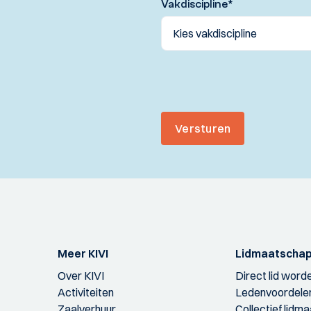
Vakdiscipline
*
Versturen
Meer KIVI
Lidmaatscha
Over KIVI
Direct lid word
Activiteiten
Ledenvoordele
Zaalverhuur
Collectief lidm