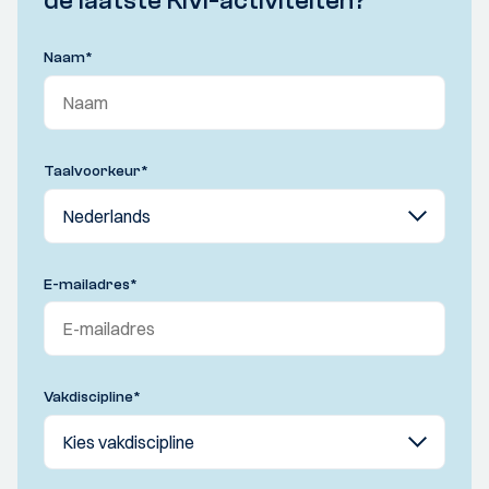
de laatste KIVI-activiteiten?
Naam
*
Taalvoorkeur
*
E-mailadres
*
Vakdiscipline
*