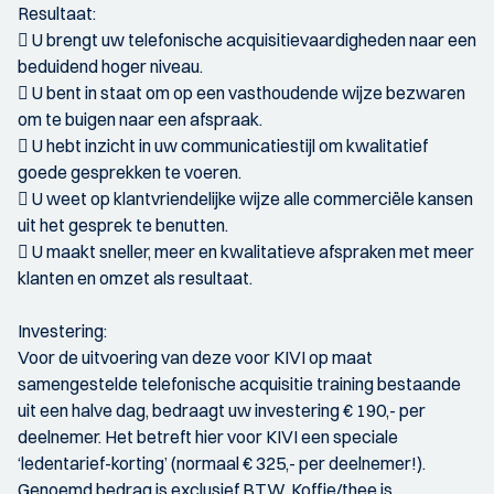
Resultaat:
 U brengt uw telefonische acquisitievaardigheden naar een
beduidend hoger niveau.
 U bent in staat om op een vasthoudende wijze bezwaren
om te buigen naar een afspraak.
 U hebt inzicht in uw communicatiestijl om kwalitatief
goede gesprekken te voeren.
 U weet op klantvriendelijke wijze alle commerciële kansen
uit het gesprek te benutten.
 U maakt sneller, meer en kwalitatieve afspraken met meer
klanten en omzet als resultaat.
Investering:
Voor de uitvoering van deze voor KIVI op maat
samengestelde telefonische acquisitie training bestaande
uit een halve dag, bedraagt uw investering € 190,- per
deelnemer. Het betreft hier voor KIVI een speciale
‘ledentarief-korting’ (normaal € 325,- per deelnemer!).
Genoemd bedrag is exclusief BTW. Koffie/thee is