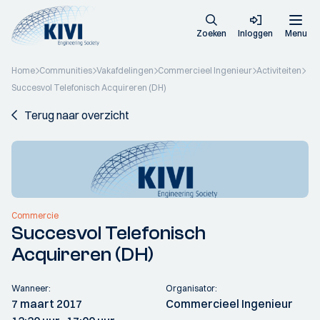
Zoeken
Inloggen
Menu
Home
Communities
Vakafdelingen
Commercieel Ingenieur
Activiteiten
Succesvol Telefonisch Acquireren (DH)
Terug naar overzicht
Commercie
Succesvol Telefonisch
Acquireren (DH)
Wanneer:
Organisator:
7 maart 2017
Commercieel Ingenieur