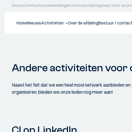
Home
Communities
Vakafdelingen
Commercieel Ingenieur
Voor onze 
Home
Nieuws
Activiteiten
Over de afdeling
Bestuur / contac
Andere activiteiten voor
Naast het feit dat we een heel mooi netwerk aanbieden en 
organiseren, bieden we onze leden nog meer aan!
CI op LinkedIn