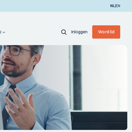
|
NL
EN
Inloggen
Word lid
I