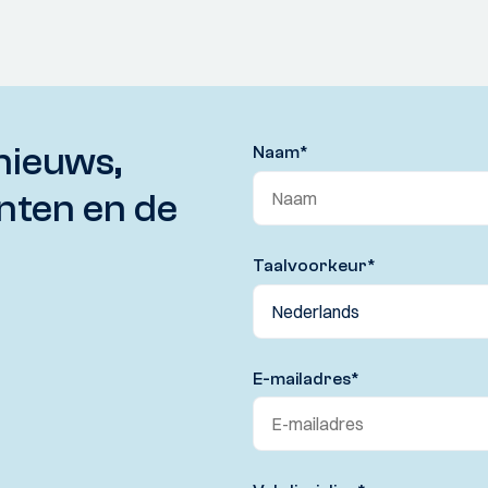
nieuws,
Naam
*
nten en de
Taalvoorkeur
*
E-mailadres
*