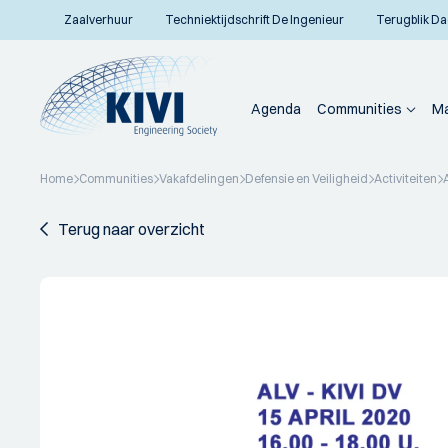
Zaalverhuur
Techniektijdschrift De Ingenieur
Terugblik Da
Agenda
Communities
Ma
Home
Communities
Vakafdelingen
Defensie en Veiligheid
Activiteiten
Terug naar overzicht