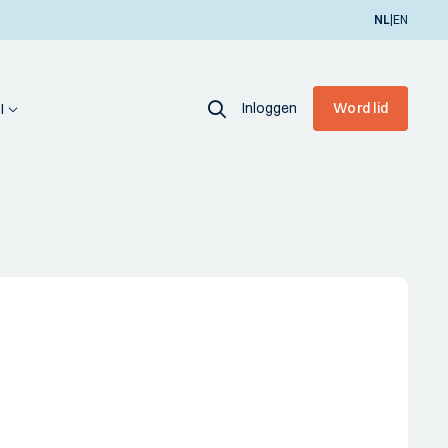
|
NL
EN
Inloggen
Word lid
I