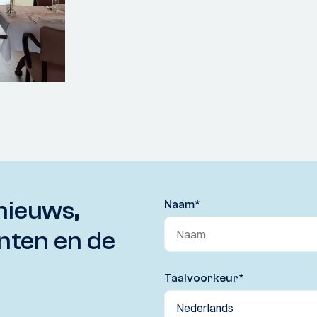
nieuws,
Naam
*
nten en de
Taalvoorkeur
*