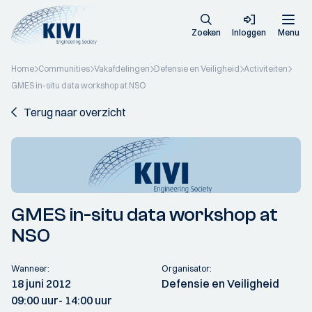
Zoeken
Inloggen
Menu
Home
Communities
Vakafdelingen
Defensie en Veiligheid
Activiteiten
GMES in-situ data workshop at NSO
Terug naar overzicht
GMES in-situ data workshop at
NSO
Wanneer:
Organisator:
18 juni 2012
Defensie en Veiligheid
09:00 uur
- 14:00 uur