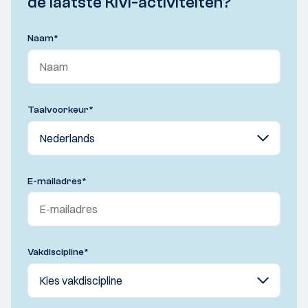
de laatste KIVI-activiteiten?
Naam
*
Taalvoorkeur
*
E-mailadres
*
Vakdiscipline
*