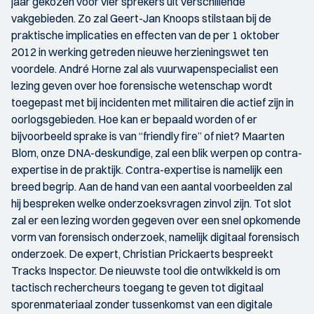
jaar gekozen voor vier sprekers uit verschillende
vakgebieden. Zo zal Geert-Jan Knoops stilstaan bij de
praktische implicaties en effecten van de per 1 oktober
2012 in werking getreden nieuwe herzieningswet ten
voordele. André Horne zal als vuurwapenspecialist een
lezing geven over hoe forensische wetenschap wordt
toegepast met bij incidenten met militairen die actief zijn in
oorlogsgebieden. Hoe kan er bepaald worden of er
bijvoorbeeld sprake is van “friendly fire” of niet? Maarten
Blom, onze DNA-deskundige, zal een blik werpen op contra-
expertise in de praktijk. Contra-expertise is namelijk een
breed begrip. Aan de hand van een aantal voorbeelden zal
hij bespreken welke onderzoeksvragen zinvol zijn. Tot slot
zal er een lezing worden gegeven over een snel opkomende
vorm van forensisch onderzoek, namelijk digitaal forensisch
onderzoek. De expert, Christian Prickaerts bespreekt
Tracks Inspector. De nieuwste tool die ontwikkeld is om
tactisch rechercheurs toegang te geven tot digitaal
sporenmateriaal zonder tussenkomst van een digitale