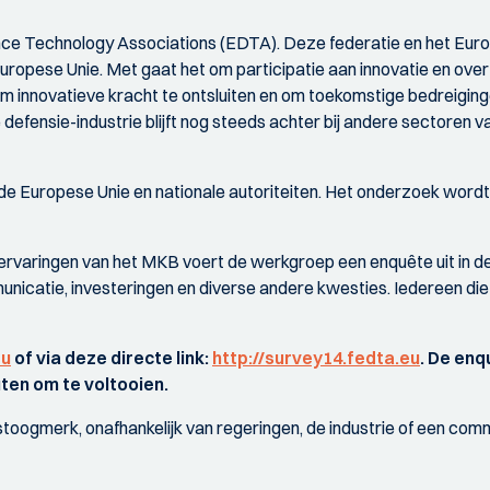
fence Technology Associations (EDTA). Deze federatie en het Eu
Europese Unie. Met gaat het om participatie aan innovatie en ove
 innovatieve kracht te ontsluiten en om toekomstige bedreigingen
e defensie-industrie blijft nog steeds achter bij andere sectore
 de Europese Unie en nationale autoriteiten. Het onderzoek wordt
de ervaringen van het MKB voert de werkgroep een enquête uit in
unicatie, investeringen en diverse andere kwesties. Iedereen die 
eu
of via deze directe link:
http://survey14.fedta.eu
. De enq
ten om te voltooien.
ogmerk, onafhankelijk van regeringen, de industrie of een commer