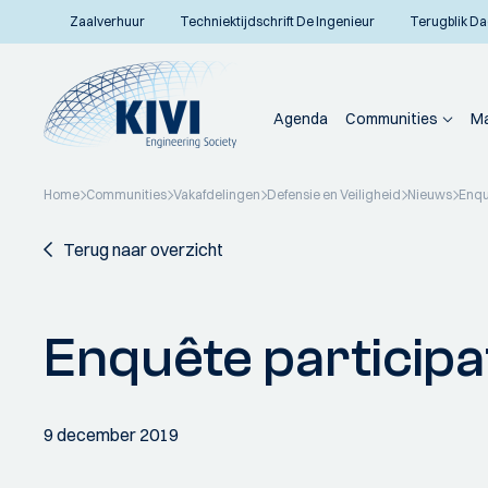
Zaalverhuur
Techniektijdschrift De Ingenieur
Terugblik Da
Agenda
Communities
Ma
Home
Communities
Vakafdelingen
Defensie en Veiligheid
Nieuws
Enqu
Terug naar overzicht
Enquête participa
9 december 2019