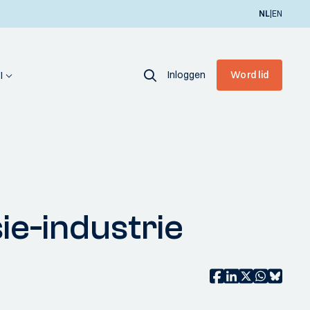
|
NL
EN
Inloggen
Word lid
I
ie-industrie