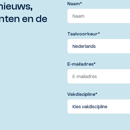
nieuws,
Naam
*
nten en de
Taalvoorkeur
*
E-mailadres
*
Vakdiscipline
*