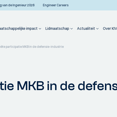
g van de Ingenieur 2026
Engineer Careers
atschappelijke impact
Lidmaatschap
Actualiteit
Over KIV
ête participatie MKB in de defensie-industrie
tie MKB in de defens