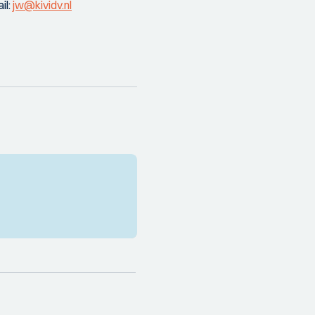
il:
jw@kividv.nl