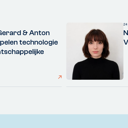
24
Gerard & Anton
N
elen technologie
V
tschappelijke