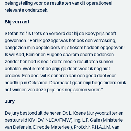
belangstelling voor de resultaten van dit operationeel
relevante onderzoek.
Blij verrast
Stefan zelf is trots en vereerd dat hij de Kooy prijs heeft
gewonnen. “Eerlijk gezegd was het ook een verrassing,
aangezien mijn begeleiders mij stiekem hadden opgegeven!
Ik wil Aad, Reinier en Eugene daarom enorm bedanken,
zonder hen had ik nooit deze mooie resultaten kunnen
behalen. Wat ik met de prijs ga doen weet ik nog niet
precies. Een deel wil ik doneren aan een goed doel voor
noodhulp in Oekraïne. Daarnaast gaan mijn begeleiders en ik
het winnen van deze prijs ook nog samen vieren.”
Jury
De jury bestond uit de heren Dr. L. Koene (Juryvoorzitter en
bestuurslid KIVI DV, NLDA/FMW), Ing. L.F. Galle (Ministerie
van Defensie, Directie Materieel), Prof.dr.ir. P.H.A.J.M. van