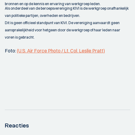
bronnen en op de kennis en ervaring van werkgroep leden.
Als onderdeel van de beroepsvereniging KIVI is de werkgroep onafhankelijk
van politieke partijen, overheden en bedrijven.
Dit is geen officieel standpunt van KIVI. De vereniging aanvaardt geen
aansprakelijkheid voor hetgeen door de werkgroep of haar leden naar
voren is gebracht.
Foto:
(U.S. Air Force Photo / Lt. Col. Leslie Pratt)
Reacties