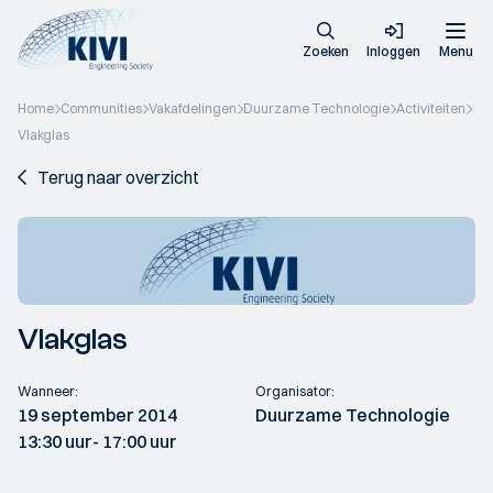
Zoeken
Inloggen
Menu
Home
Communities
Vakafdelingen
Duurzame Technologie
Activiteiten
Vlakglas
Terug naar overzicht
Vlakglas
Wanneer:
Organisator:
19 september 2014
Duurzame Technologie
13:30 uur
- 17:00 uur