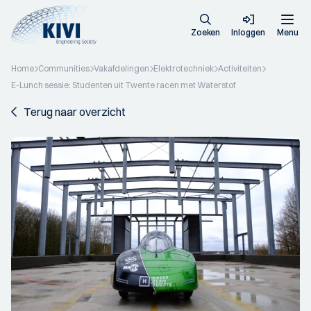
Zoeken
Inloggen
Menu
Home
Communities
Vakafdelingen
Elektrotechniek
Activiteiten
E-Lunch sessie: Studenten uit Twente racen met Waterstof
Terug naar overzicht