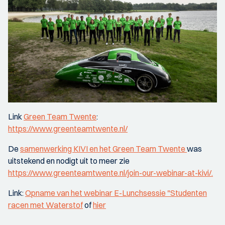
Link
Green Team Twente
:
https://www.greenteamtwente.nl/
De
samenwerking KIVI en het Green Team Twente
was
uitstekend en nodigt uit to meer zie
https://www.greenteamtwente.nl/join-our-webinar-at-kivi/.
Link:
Opname van het webinar
E-Lunchsessie "Studenten
racen met Waterstof
of
hier