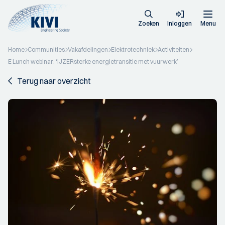
Zoeken
Inloggen
Menu
Home
Communities
Vakafdelingen
Elektrotechniek
Activiteiten
E Lunch webinar: ‘IJZERsterke energietransitie met vuurwerk’
Terug naar overzicht