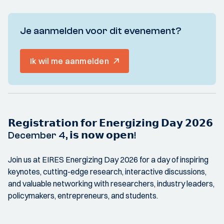
Je aanmelden voor dit evenement?
Ik wil me aanmelden
𝗥𝗲𝗴𝗶𝘀𝘁𝗿𝗮𝘁𝗶𝗼𝗻 𝗳𝗼𝗿 𝗘𝗻𝗲𝗿𝗴𝗶𝘇𝗶𝗻𝗴 𝗗𝗮𝘆 𝟮𝟬𝟮𝟲
December 4, 𝗶𝘀 𝗻𝗼𝘄 𝗼𝗽𝗲𝗻!
Join us at EIRES Energizing Day 2026 for a day of inspiring
keynotes, cutting-edge research, interactive discussions,
and valuable networking with researchers, industry leaders,
policymakers, entrepreneurs, and students.