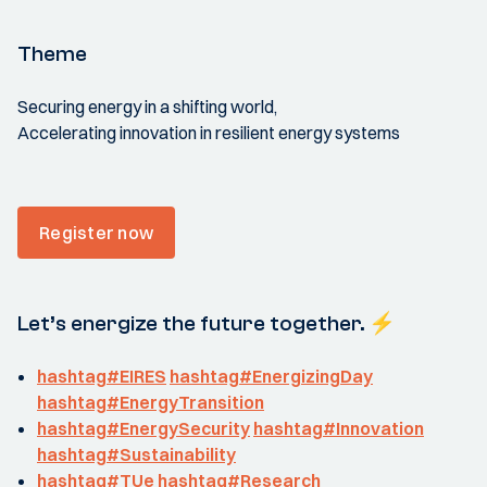
Theme
Securing energy in a shifting world,
Accelerating innovation in resilient energy systems
Register now
Let’s energize the future together. ⚡
hashtag#EIRES
hashtag#EnergizingDay
hashtag#EnergyTransition
hashtag#EnergySecurity
hashtag#Innovation
hashtag#Sustainability
hashtag#TUe
hashtag#Research