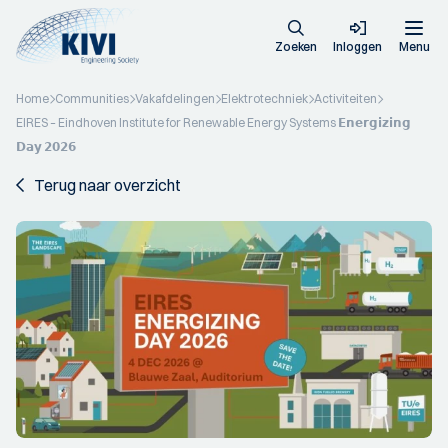
Zoeken
Inloggen
Menu
Home
Communities
Vakafdelingen
Elektrotechniek
Activiteiten
EIRES – Eindhoven Institute for Renewable Energy Systems 𝗘𝗻𝗲𝗿𝗴𝗶𝘇𝗶𝗻𝗴
𝗗𝗮𝘆 𝟮𝟬𝟮𝟲
Terug naar overzicht