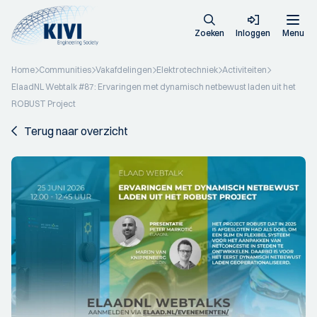
Zoeken
Inloggen
Menu
Home
Communities
Vakafdelingen
Elektrotechniek
Activiteiten
ElaadNL Webtalk #87: Ervaringen met dynamisch netbewust laden uit het
ROBUST Project
Terug naar overzicht