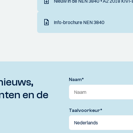
Nieuw in de NEN 3840 +A2 2018 KIVI-
Info-brochure NEN 3840
nieuws,
Naam
*
nten en de
Taalvoorkeur
*