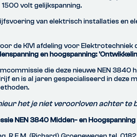
 1500 volt gelijkspanning.
jfsvoering van elektrisch installaties en 
oor de KIVI afdeling voor Elektrotechniek
iddenspanning en hoogspanning: 'Ontwikkel
rmcommissie die deze nieuwe NEN 3840 heef
rijf en is al jaren gespecialiseerd in deze
methoden.
eur het je niet veroorloven achter te b
sessie NEN 3840 Midden- en Hoogspanning
ng. R.E.M. (Richard) Groenewegen tel. 018