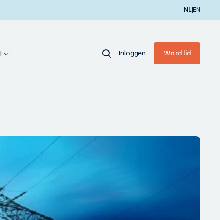
|
NL
EN
Inloggen
Word lid
I