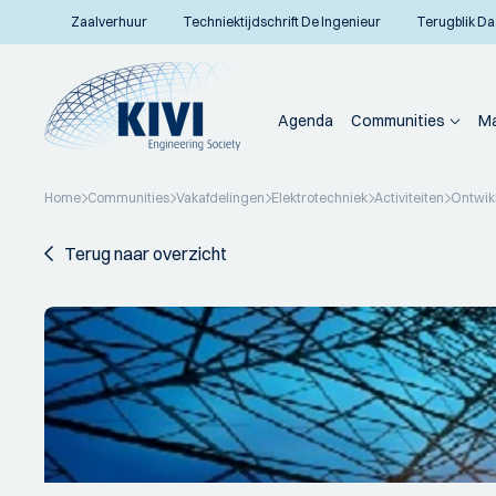
Zaalverhuur
Techniektijdschrift De Ingenieur
Terugblik Da
Agenda
Communities
Ma
Home
Communities
Vakafdelingen
Elektrotechniek
Activiteiten
Ontwikk
Terug naar overzicht