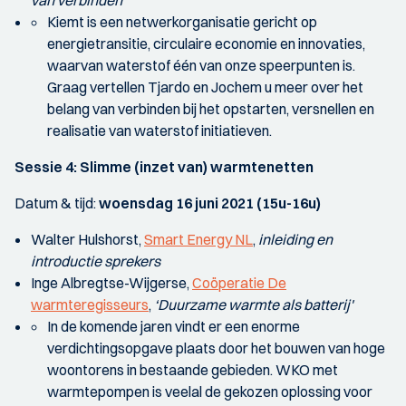
van verbinden’
Kiemt is een netwerkorganisatie gericht op
energietransitie, circulaire economie en innovaties,
waarvan waterstof één van onze speerpunten is.
Graag vertellen Tjardo en Jochem u meer over het
belang van verbinden bij het opstarten, versnellen en
realisatie van waterstof initiatieven.
Sessie 4:
Slimme (inzet van) warmtenetten
Datum & tijd:
woensdag 16 juni 2021
(15u-16u)
Walter Hulshorst,
Smart Energy NL
,
inleiding en
introductie sprekers
Inge Albregtse-Wijgerse,
Coöperatie De
warmteregisseurs
,
‘Duurzame warmte als batterij'
In de komende jaren vindt er een enorme
verdichtingsopgave plaats door het bouwen van hoge
woontorens in bestaande gebieden. WKO met
warmtepompen is veelal de gekozen oplossing voor