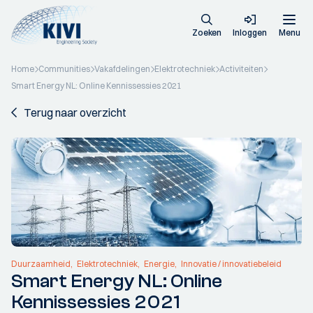
Zoeken
Inloggen
Menu
Home
Communities
Vakafdelingen
Elektrotechniek
Activiteiten
Smart Energy NL: Online Kennissessies 2021
Terug naar overzicht
Duurzaamheid
Elektrotechniek
Energie
Innovatie / innovatiebeleid
Smart Energy NL: Online
Kennissessies 2021