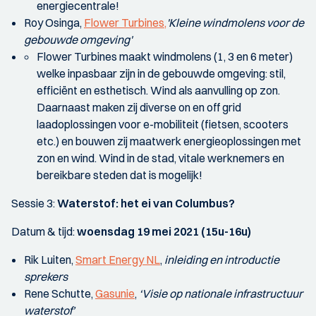
energiecentrale!
Roy Osinga,
Flower Turbines,
'Kleine windmolens voor de
gebouwde omgeving'
Flower Turbines maakt windmolens (1, 3 en 6 meter)
welke inpasbaar zijn in de gebouwde omgeving: stil,
efficiënt en esthetisch. Wind als aanvulling op zon.
Daarnaast maken zij diverse on en off grid
laadoplossingen voor e-mobiliteit (fietsen, scooters
etc.) en bouwen zij maatwerk energieoplossingen met
zon en wind. Wind in de stad, vitale werknemers en
bereikbare steden dat is mogelijk!
Sessie 3:
Waterstof: het ei van Columbus?
Datum & tijd:
woensdag 19 mei 2021
(15u-16u)
Rik Luiten,
Smart Energy NL
,
inleiding en introductie
sprekers
Rene Schutte,
Gasunie
,
‘Visie op nationale infrastructuur
waterstof’