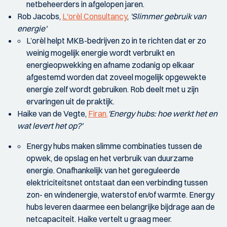
netbeheerders in afgelopen jaren.
Rob Jacobs,
L'orèl Consultancy
,
'Slimmer gebruik van
energie'
L’orèl helpt MKB-bedrijven zo in te richten dat er zo
weinig mogelijk energie wordt verbruikt en
energieopwekking en afname zodanig op elkaar
afgestemd worden dat zoveel mogelijk opgewekte
energie zelf wordt gebruiken. Rob deelt met u zijn
ervaringen uit de praktijk.
Haike van de Vegte,
Firan
,
'Energy hubs: hoe werkt het en
wat levert het op?'
Energy hubs maken slimme combinaties tussen de
opwek, de opslag en het verbruik van duurzame
energie. Onafhankelijk van het gereguleerde
elektriciteitsnet ontstaat dan een verbinding tussen
zon- en windenergie, waterstof en/of warmte. Energy
hubs leveren daarmee een belangrijke bijdrage aan de
netcapaciteit. Haike vertelt u graag meer.