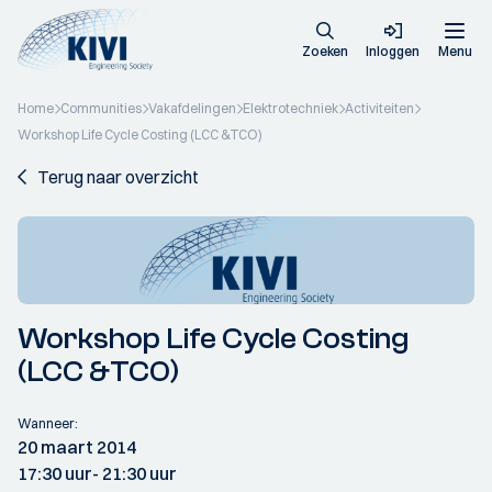
Zoeken
Inloggen
Menu
Home
Communities
Vakafdelingen
Elektrotechniek
Activiteiten
Workshop Life Cycle Costing (LCC &TCO)
Terug naar overzicht
Workshop Life Cycle Costing
(LCC &TCO)
Wanneer:
20 maart 2014
17:30 uur
- 21:30 uur