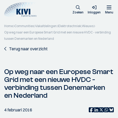
Zoeken
Inloggen
Menu
Home
Communities
Vakafdelingen
Elektrotechniek
Nieuws
Op weg naar een Europese Smart Grid met een nieuwe HVDC - verbinding
tussen Denemarken en Nederland
Terug naar overzicht
Op weg naar een Europese Smart
Grid met een nieuwe HVDC -
verbinding tussen Denemarken
en Nederland
4 februari 2016