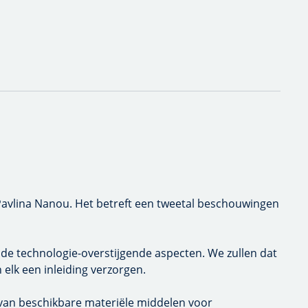
anou. Het betreft een tweetal beschouwingen over
ologie-overstijgende aspecten. We zullen dat als bestuur
orgen.
schikbare materiële middelen voor consumptiegoederen en