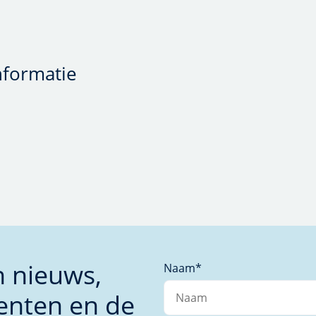
nformatie
n nieuws,
Naam
*
enten en de