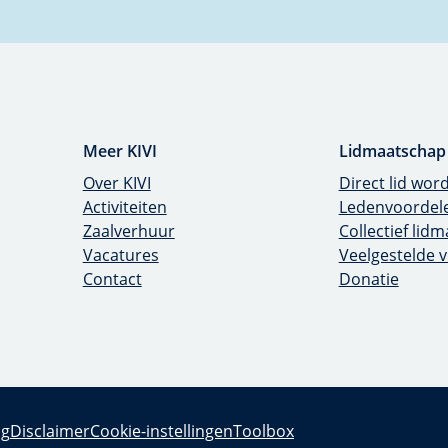
Meer KIVI
Lidmaatscha
Over KIVI
Direct lid word
Activiteiten
Ledenvoordele
Zaalverhuur
Collectief lidm
Vacatures
Veelgestelde v
Contact
Donatie
isclaimer
Cookie-instellingen
Toolbox