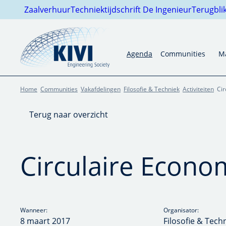
Zaalverhuur
Techniektijdschrift De Ingenieur
Terugblik Da
Agenda
Communities
Ma
Home
Communities
Vakafdelingen
Filosofie & Techniek
Activiteiten
Ci
Terug naar overzicht
Circulaire Econo
Wanneer:
Organisator:
8 maart 2017
Filosofie & Tech