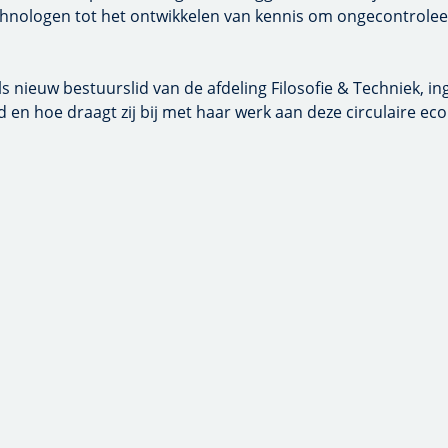
van kennis om ongecontroleerde verspreiding van gebruikte grond
euw bestuurslid van de afdeling Filosofie & Techniek, ingaan op 
t zij bij met haar werk aan deze circulaire economie.