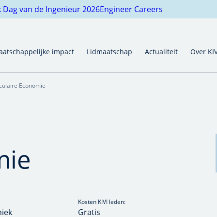
g van de Ingenieur 2026
Engineer Careers
atschappelijke impact
Lidmaatschap
Actualiteit
Over KIVI
rculaire Economie
mie
Kosten KIVI leden:
niek
Gratis