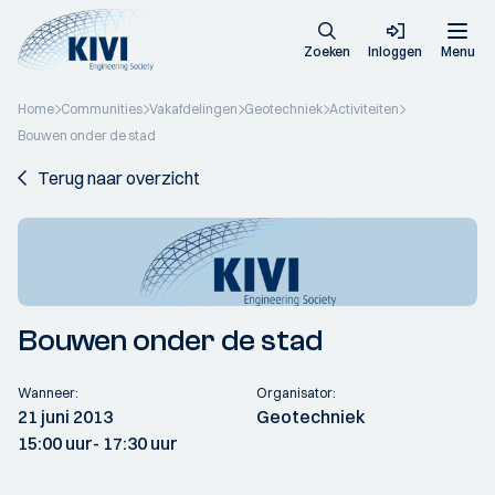
Zoeken
Inloggen
Menu
Home
Communities
Vakafdelingen
Geotechniek
Activiteiten
Bouwen onder de stad
Terug naar overzicht
Bouwen onder de stad
Wanneer:
Organisator:
21 juni 2013
Geotechniek
15:00 uur
- 17:30 uur