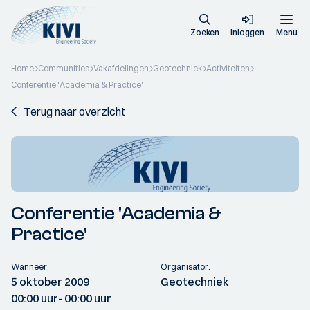
Zoeken
Inloggen
Menu
Home
Communities
Vakafdelingen
Geotechniek
Activiteiten
Conferentie 'Academia & Practice'
Terug naar overzicht
Conferentie 'Academia &
Practice'
Wanneer:
Organisator:
5 oktober 2009
Geotechniek
00:00 uur
- 00:00 uur