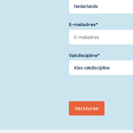
E-mailadres
*
Vakdiscipline
*
Versturen