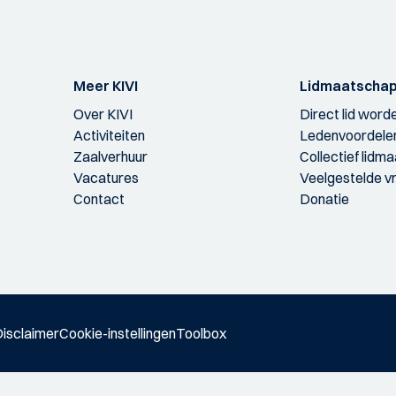
Meer KIVI
Lidmaatscha
Over KIVI
Direct lid word
Activiteiten
Ledenvoordele
Zaalverhuur
Collectief lidm
Vacatures
Veelgestelde v
Contact
Donatie
isclaimer
Cookie-instellingen
Toolbox