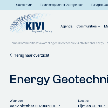
Zaalverhuur
Techniektijdschrift De Ingenieur
Terugblik Da
Agenda
Communities
Ma
Home
Communities
Vakafdelingen
Geotechniek
Activiteiten
Energy Ge
Terug naar overzicht
Energy Geotechn
Wanneer:
Locatie:
Van
2 oktober 2023
08:30 uur
Lijm en Cultuur