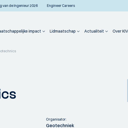
g van de Ingenieur 2026
Engineer Careers
atschappelijke impact
Lidmaatschap
Actualiteit
Over KIV
otechnics
ics
Organisator:
Geotechniek