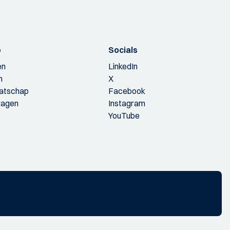
p
Socials
en
LinkedIn
n
X
aatschap
Facebook
ragen
Instagram
YouTube