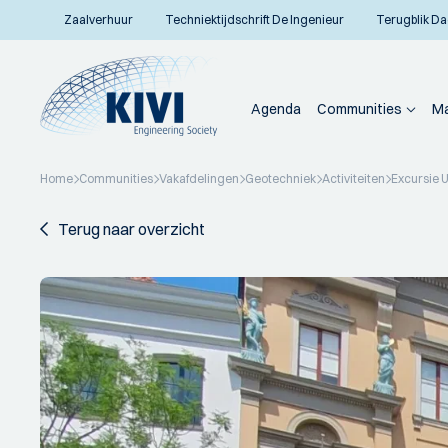
Zaalverhuur
Techniektijdschrift De Ingenieur
Terugblik Da
Agenda
Communities
Ma
Home
Communities
Vakafdelingen
Geotechniek
Activiteiten
Excursie 
Terug naar overzicht