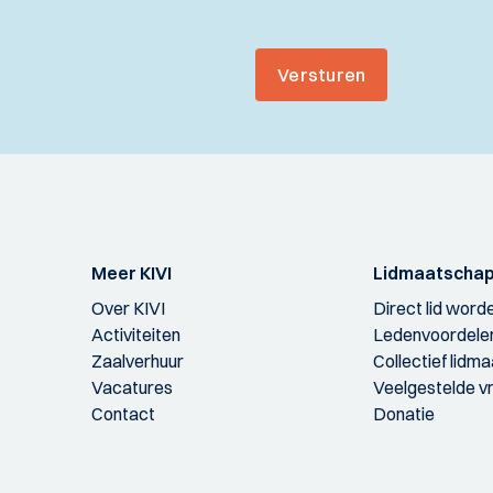
Versturen
Meer KIVI
Lidmaatscha
Over KIVI
Direct lid word
Activiteiten
Ledenvoordele
Zaalverhuur
Collectief lidm
Vacatures
Veelgestelde v
Contact
Donatie