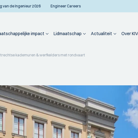
g van de Ingenieur 2026
Engineer Careers
atschappelijke impact
Lidmaatschap
Actualiteit
Over KIV
Utrechtse kademuren & werfkelders met rondvaart