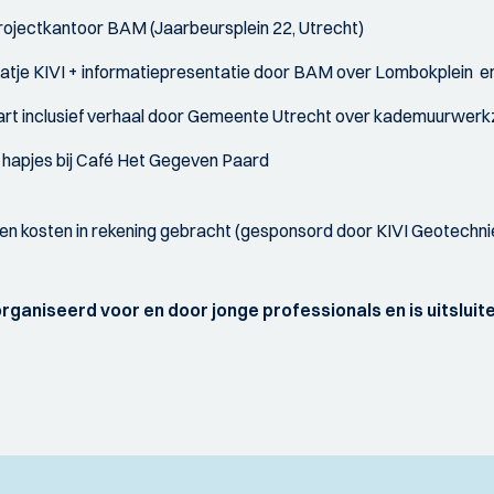
ectkantoor BAM (Jaarbeursplein 22, Utrecht)
e KIVI + informatiepresentatie door BAM over Lombokplein en
inclusief verhaal door Gemeente Utrecht over kademuurwer
apjes bij Café Het Gegeven Paard
n kosten in rekening gebracht (gesponsord door KIVI Geotechnie
ganiseerd voor en door jonge professionals en is uitslui