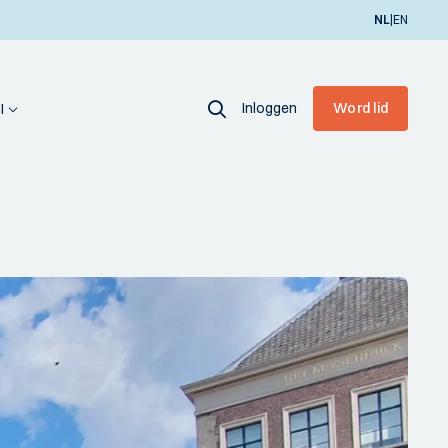
|
NL
EN
Inloggen
Word lid
I