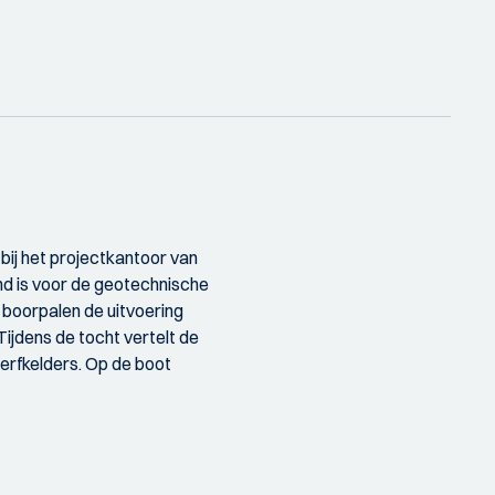
bij het projectkantoor van
nd is voor de geotechnische
boorpalen de uitvoering
jdens de tocht vertelt de
rfkelders. Op de boot