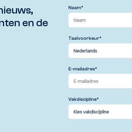
nieuws,
Naam
*
nten en de
Taalvoorkeur
*
E-mailadres
*
Vakdiscipline
*