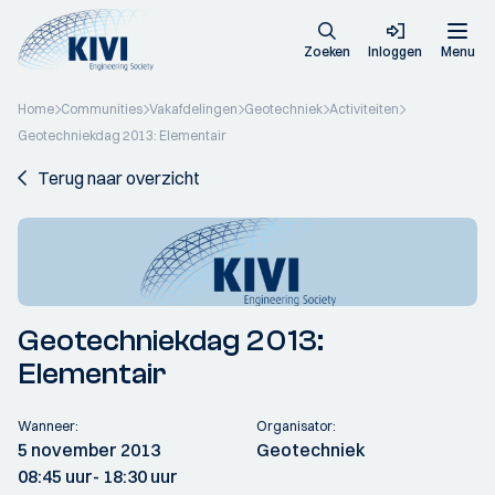
Zoeken
Inloggen
Menu
Home
Communities
Vakafdelingen
Geotechniek
Activiteiten
Geotechniekdag 2013: Elementair
Terug naar overzicht
Geotechniekdag 2013:
Elementair
Wanneer:
Organisator:
5 november 2013
Geotechniek
08:45 uur
- 18:30 uur