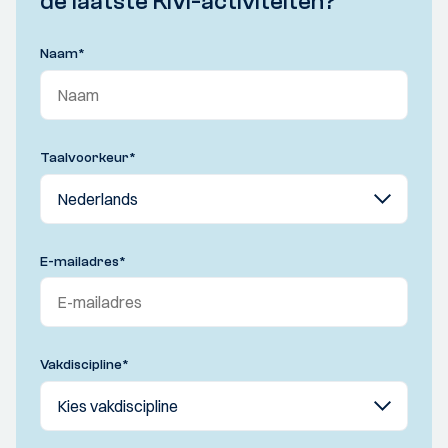
de laatste KIVI-activiteiten?
Naam
*
Taalvoorkeur
*
E-mailadres
*
Vakdiscipline
*