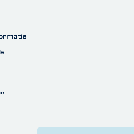
ormatie
ie
ie