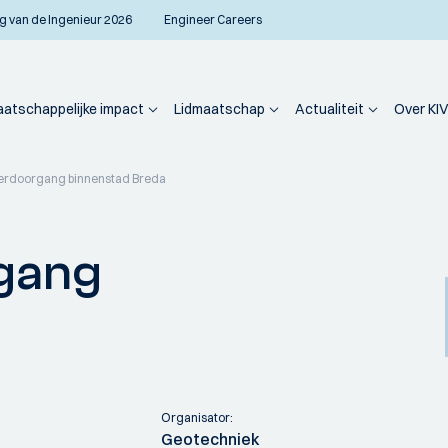
g van de Ingenieur 2026
Engineer Careers
atschappelijke impact
Lidmaatschap
Actualiteit
Over KIV
erdoorgang binnenstad Breda
gang
Organisator:
Geotechniek