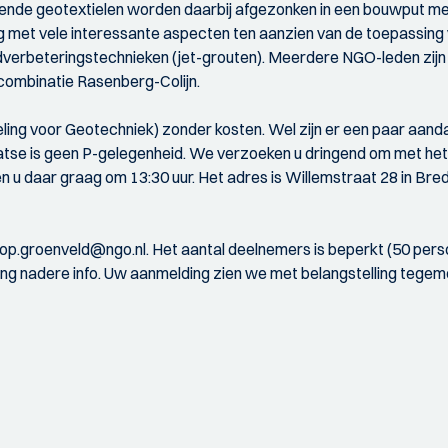
mende geotextielen worden daarbij afgezonken in een bouwput met
ng met vele interessante aspecten ten aanzien van de toepassing 
verbeteringstechnieken (jet-grouten). Meerdere NGO-leden zijn
ombinatie Rasenberg-Colijn.
ling voor Geotechniek) zonder kosten. Wel zijn er een paar aand
 plaatse is geen P-gelegenheid. We verzoeken u dringend om met 
u daar graag om 13:30 uur. Het adres is Willemstraat 28 in Bred
p.groenveld@ngo.nl. Het aantal deelnemers is beperkt (50 perso
ing nadere info. Uw aanmelding zien we met belangstelling tege