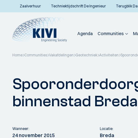
Zaalverhuur
Techniektijdschrift De Ingenieur
Terugblik Da
Agenda
Communities
Ma
Home
Communities
Vakafdelingen
Geotechniek
Activiteiten
Spoorond
Terug naar overzicht
Spooronderdoor
binnenstad Breda
Wanneer:
Locatie:
24 november 2015
Breda