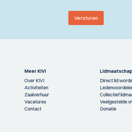
Versturen
Meer KIVI
Lidmaatscha
Over KIVI
Direct lid word
Activiteiten
Ledenvoordele
Zaalverhuur
Collectief lidm
Vacatures
Veelgestelde v
Contact
Donatie