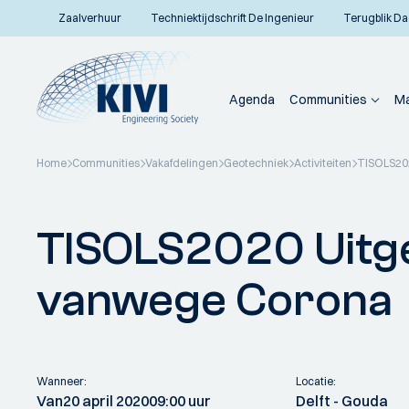
Zaalverhuur
Techniektijdschrift De Ingenieur
Terugblik Da
Agenda
Communities
Ma
Home
Communities
Vakafdelingen
Geotechniek
Activiteiten
TISOLS202
Terug naar overzicht
TISOLS2020 Uitg
vanwege Corona
Wanneer:
Locatie:
Van
20 april 2020
09:00 uur
Delft - Gouda