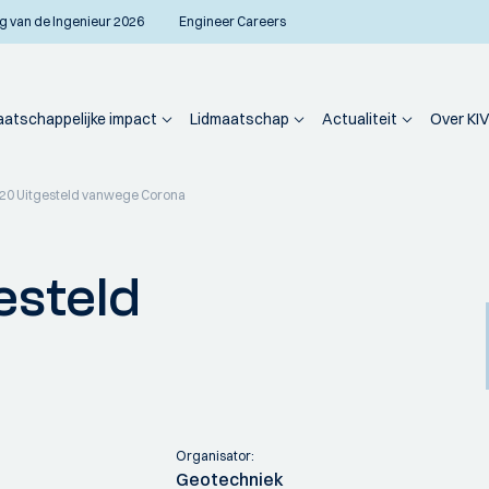
g van de Ingenieur 2026
Engineer Careers
atschappelijke impact
Lidmaatschap
Actualiteit
Over KIV
0 Uitgesteld vanwege Corona
esteld
Organisator:
Geotechniek