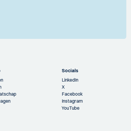
p
Socials
en
LinkedIn
n
X
aatschap
Facebook
ragen
Instagram
YouTube