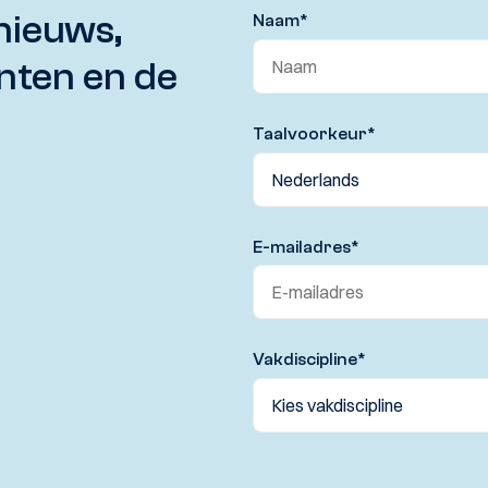
nieuws,
Naam
*
nten en de
Taalvoorkeur
*
E-mailadres
*
Vakdiscipline
*