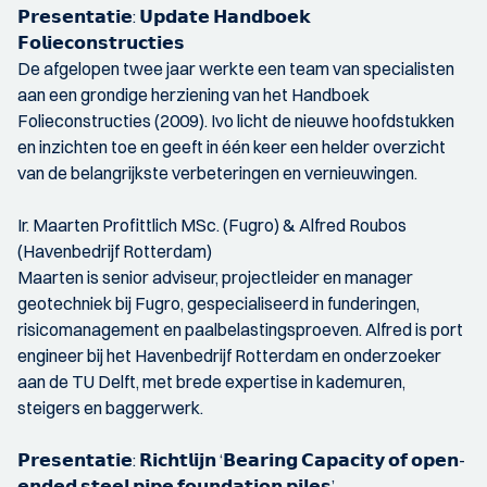
𝗣𝗿𝗲𝘀𝗲𝗻𝘁𝗮𝘁𝗶𝗲: 𝗨𝗽𝗱𝗮𝘁𝗲 𝗛𝗮𝗻𝗱𝗯𝗼𝗲𝗸
𝗙𝗼𝗹𝗶𝗲𝗰𝗼𝗻𝘀𝘁𝗿𝘂𝗰𝘁𝗶𝗲𝘀
De afgelopen twee jaar werkte een team van specialisten
aan een grondige herziening van het Handboek
Folieconstructies (2009). Ivo licht de nieuwe hoofdstukken
en inzichten toe en geeft in één keer een helder overzicht
van de belangrijkste verbeteringen en vernieuwingen.
Ir. Maarten Profittlich MSc. (Fugro) & Alfred Roubos
(Havenbedrijf Rotterdam)
Maarten is senior adviseur, projectleider en manager
geotechniek bij Fugro, gespecialiseerd in funderingen,
risicomanagement en paalbelastingsproeven. Alfred is port
engineer bij het Havenbedrijf Rotterdam en onderzoeker
aan de TU Delft, met brede expertise in kademuren,
steigers en baggerwerk.
𝗣𝗿𝗲𝘀𝗲𝗻𝘁𝗮𝘁𝗶𝗲: 𝗥𝗶𝗰𝗵𝘁𝗹𝗶𝗷𝗻 ‘𝗕𝗲𝗮𝗿𝗶𝗻𝗴 𝗖𝗮𝗽𝗮𝗰𝗶𝘁𝘆 𝗼𝗳 𝗼𝗽𝗲𝗻-
𝗲𝗻𝗱𝗲𝗱 𝘀𝘁𝗲𝗲𝗹 𝗽𝗶𝗽𝗲 𝗳𝗼𝘂𝗻𝗱𝗮𝘁𝗶𝗼𝗻 𝗽𝗶𝗹𝗲𝘀’