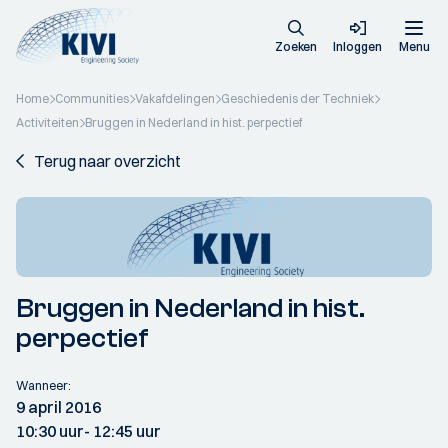
Zoeken
Inloggen
Menu
Home
Communities
Vakafdelingen
Geschiedenis der Techniek
Activiteiten
Bruggen in Nederland in hist. perpectief
Terug naar overzicht
Bruggen in Nederland in hist.
perpectief
Wanneer:
9 april 2016
10:30 uur
- 12:45 uur