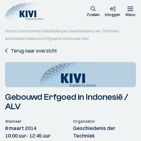
Zoeken
Inloggen
Menu
Home
Communities
Vakafdelingen
Geschiedenis der Techniek
Activiteiten
Gebouwd Erfgoed in Indonesië / ALV
Terug naar overzicht
Gebouwd Erfgoed in Indonesië /
ALV
Wanneer:
Organisator:
8 maart 2014
Geschiedenis der
10:00 uur
- 12:45 uur
Techniek