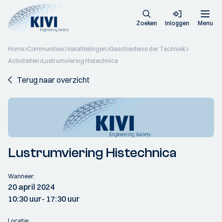
Zoeken
Inloggen
Menu
Home
Communities
Vakafdelingen
Geschiedenis der Techniek
Activiteiten
Lustrumviering Histechnica
Terug naar overzicht
Lustrumviering Histechnica
Wanneer:
20 april 2024
10:30 uur
- 17:30 uur
Locatie: