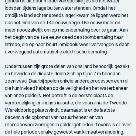
gebeurde dit door middel van spuisluisjes die het water
loosden tijdens lage buitenwaterstanden. Omdat het
omdijkte land echter steeds lager kwam te liggen werd het
aan het eind van de 14e eeuw, begin 15e eeuw meer en
meer noodzakelijk om op molenbemaling over te gaan. Aan
het begin van de 19e eeuw deed de stoombemaling haar
intrede, die op haar beurt inmiddels weer vervangen is door
overwegend automatische elektrische bemaling.
Ondertussen zijn grote delen van ons land behoorlijk gezakt
en bevinden de diepste delen zich op bijna 7 m beneden
zeeniveau. Daarbij spelen enkele andere processen een rol
die hun invloed hebben op de veiligheid en het waterbeheer
van onze polders. Het betreft in de eerste plaats de
verstedelijking en industrialisatie, die vooral na de Tweede
Wereldoorlog plaatsvindt, daarnaast is er de laatste
decennia de opkomst van natuurbeheer en van
recreatievoorzieningen in poldergebieden. Tevens is er over
de hele periode sprake geweest van klimaatverandering.