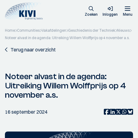
Zoeken
Inloggen
Menu
Home
Communities
Vakafdelingen
Geschiedenis der Techniek
Nieuws
Noteer alvast in de agenda: Uitreiking Willem Wolffprijs op 4 november a.s.
Terug naar overzicht
Noteer alvast in de agenda:
Uitreiking Willem Wolffprijs op 4
november a.s.
16 september 2024