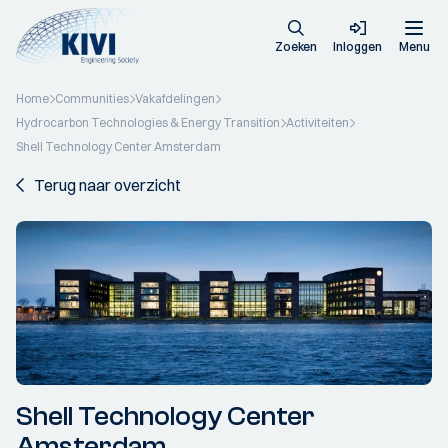
Zoeken
Inloggen
Menu
Home
Communities
Vakafdelingen
Hydrocarbon Technologies & Energy Transition
Activiteiten
Shell Technology Center Amsterdam
Terug naar overzicht
Shell Technology Center
Amsterdam