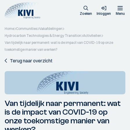
Zoeken
Inloggen
Menu
Home
Communities
Vakafdelingen
Hydrocarbon Technologies & Energy Transition
Activiteiten
Van tijdelijk naar permanent: wat is de impact van COVID-19 op onze
toekomstige manier van werken?
Terug naar overzicht
Van tijdelijk naar permanent: wat
is de impact van COVID-19 op
onze toekomstige manier van
werken?