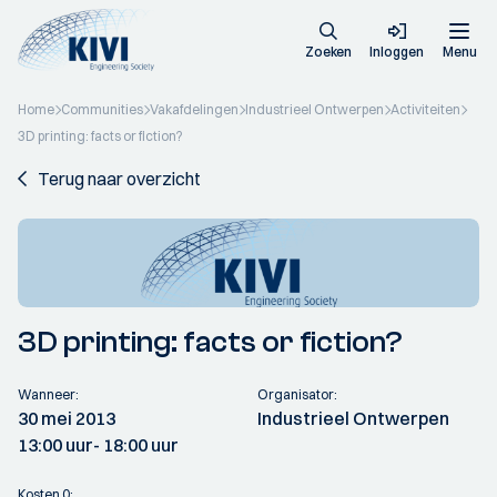
Zoeken
Inloggen
Menu
Home
Communities
Vakafdelingen
Industrieel Ontwerpen
Activiteiten
3D printing: facts or fiction?
Terug naar overzicht
3D printing: facts or fiction?
Wanneer:
Organisator:
30 mei 2013
Industrieel Ontwerpen
13:00 uur
- 18:00 uur
Kosten 0: