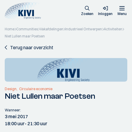
Zoeken
Inloggen
Menu
Home
Communities
Vakafdelingen
Industrieel Ontwerpen
Activiteiten
Niet Lullen maar Poetsen
Terug naar overzicht
Design
Circulaire economie
Niet Lullen maar Poetsen
Wanneer:
3 mei 2017
18:00 uur
- 21:30 uur