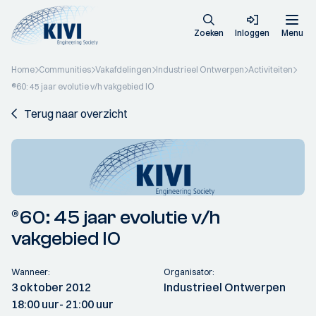
Zoeken
Inloggen
Menu
Home
Communities
Vakafdelingen
Industrieel Ontwerpen
Activiteiten
®60: 45 jaar evolutie v/h vakgebied IO
Terug naar overzicht
®60: 45 jaar evolutie v/h
vakgebied IO
Wanneer:
Organisator:
3 oktober 2012
Industrieel Ontwerpen
18:00 uur
- 21:00 uur