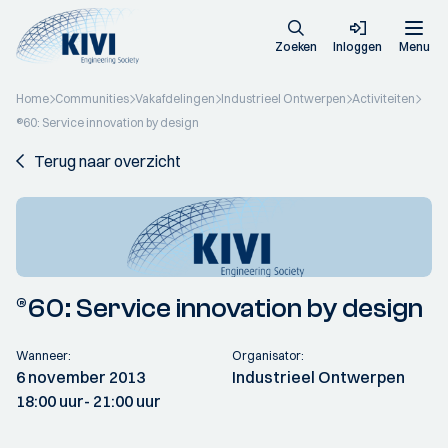
Zoeken
Inloggen
Menu
Home
Communities
Vakafdelingen
Industrieel Ontwerpen
Activiteiten
®60: Service innovation by design
Terug naar overzicht
®60: Service innovation by design
Wanneer:
Organisator:
6 november 2013
Industrieel Ontwerpen
18:00 uur
- 21:00 uur