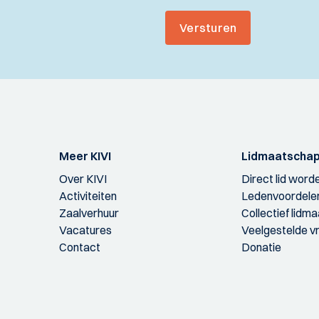
Versturen
Meer KIVI
Lidmaatscha
Over KIVI
Direct lid word
Activiteiten
Ledenvoordele
Zaalverhuur
Collectief lidm
Vacatures
Veelgestelde v
Contact
Donatie