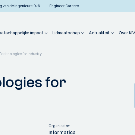
g van de Ingenieur 2026
Engineer Careers
atschappelijke impact
Lidmaatschap
Actualiteit
Over KIV
echnologies for Industry
ogies for
Organisator:
Informatica