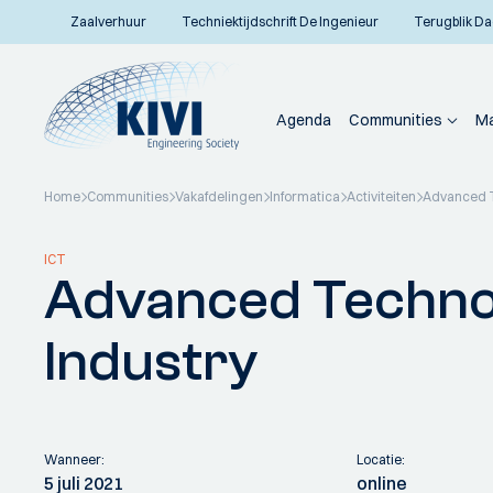
Zaalverhuur
Techniektijdschrift De Ingenieur
Terugblik Da
Agenda
Communities
Ma
Home
Communities
Vakafdelingen
Informatica
Activiteiten
Advanced T
Terug naar overzicht
ICT
Advanced Technol
Industry
Wanneer:
Locatie:
5 juli 2021
online