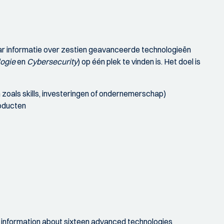
r informatie over zestien geavanceerde technologieën
logie
en
Cybersecurity
) op één plek te vinden is. Het doel is
 zoals skills, investeringen of ondernemerschap)
roducten
 information about sixteen advanced technologies