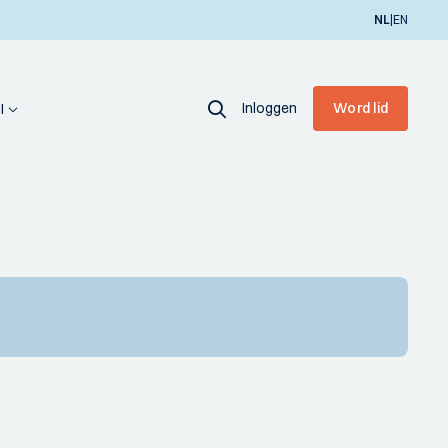
|
NL
EN
Inloggen
Word lid
I