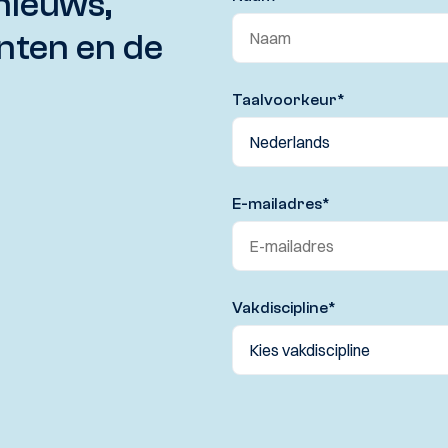
nieuws,
nten en de
Taalvoorkeur
*
E-mailadres
*
Vakdiscipline
*