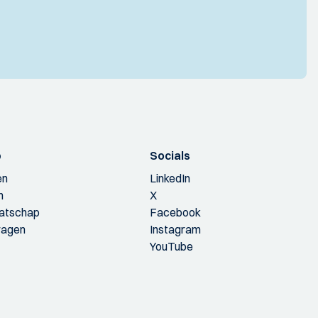
p
Socials
en
LinkedIn
n
X
aatschap
Facebook
ragen
Instagram
YouTube