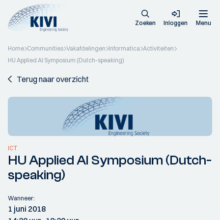
Zoeken
Inloggen
Menu
Home
Communities
Vakafdelingen
Informatica
Activiteiten
HU Applied AI Symposium (Dutch-speaking)
Terug naar overzicht
ICT
HU Applied AI Symposium (Dutch-
speaking)
Wanneer:
1 juni 2018