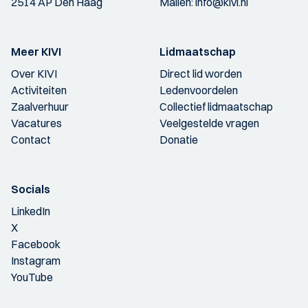
2514 AP Den Haag
Mailen:
info@kivi.nl
Meer KIVI
Lidmaatschap
Over KIVI
Direct lid worden
Activiteiten
Ledenvoordelen
Zaalverhuur
Collectief lidmaatschap
Vacatures
Veelgestelde vragen
Contact
Donatie
Socials
LinkedIn
X
Facebook
Instagram
YouTube