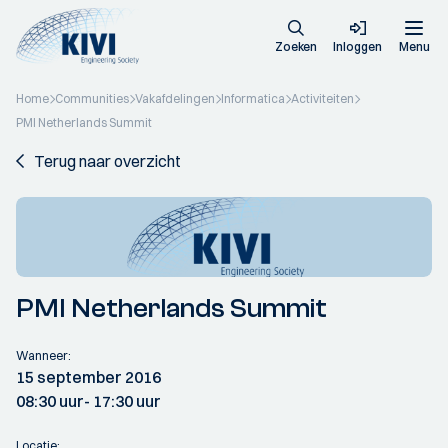
Zoeken
Inloggen
Menu
Home
Communities
Vakafdelingen
Informatica
Activiteiten
PMI Netherlands Summit
Terug naar overzicht
PMI Netherlands Summit
Wanneer:
15 september 2016
08:30 uur
- 17:30 uur
Locatie: