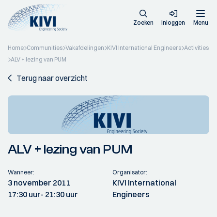
Zoeken
Inloggen
Menu
Home
Communities
Vakafdelingen
KIVI International Engineers
Activities
ALV + lezing van PUM
Terug naar overzicht
ALV + lezing van PUM
Wanneer:
Organisator:
3 november 2011
KIVI International
17:30 uur
- 21:30 uur
Engineers